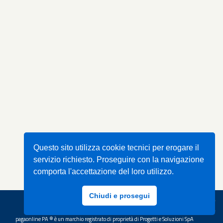
Questo sito utilizza cookie tecnici per erogare il
servizio richiesto. Proseguire con la navigazione
comporta l'accettazione del loro utilizzo.
Informativa privacy
Condizioni di utilizzo
Chiudi e prosegui
© 2017-2026 Progetti e Soluzioni SPA - Tutti i diritti riservati
Guida
pagaonline PA ® è un marchio registrato di proprietà di Progetti e Soluzioni SpA