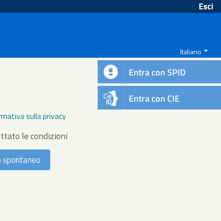
Esci
Italiano
Entra con SPID
Entra con CIE
rmativa sulla privacy
ttato le condizioni