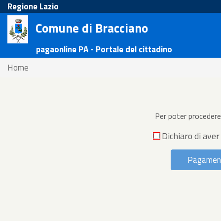
Regione Lazio
Comune di Bracciano
pagaonline PA - Portale del cittadino
Home
Per poter procedere 
Dichiaro di aver